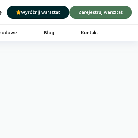
ę
Wyróżnij warsztat
Zarejestruj warsztat
chodowe
Blog
Kontakt