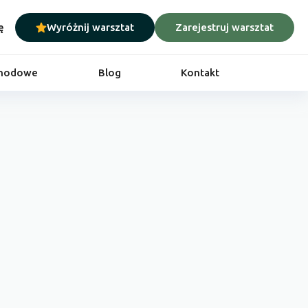
ę
Wyróżnij warsztat
Zarejestruj warsztat
chodowe
Blog
Kontakt