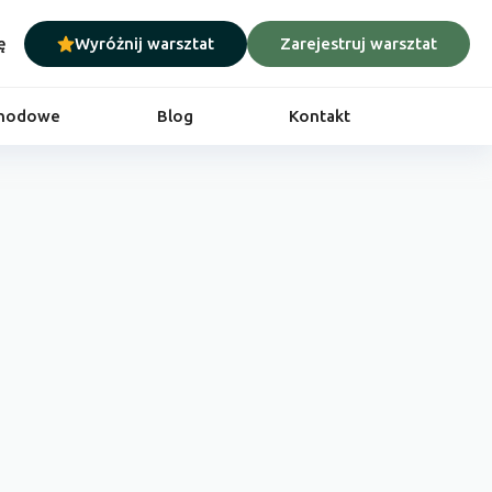
ę
Wyróżnij warsztat
Zarejestruj warsztat
chodowe
Blog
Kontakt