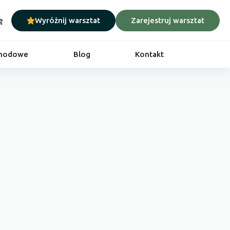
ę
Wyróżnij warsztat
Zarejestruj warsztat
chodowe
Blog
Kontakt