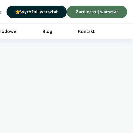
ę
Wyróżnij warsztat
Zarejestruj warsztat
chodowe
Blog
Kontakt