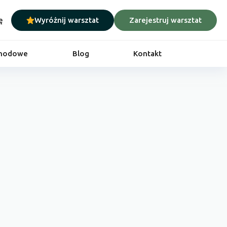
ę
Wyróżnij warsztat
Zarejestruj warsztat
chodowe
Blog
Kontakt