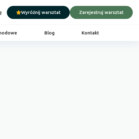
ę
Wyróżnij warsztat
Zarejestruj warsztat
chodowe
Blog
Kontakt