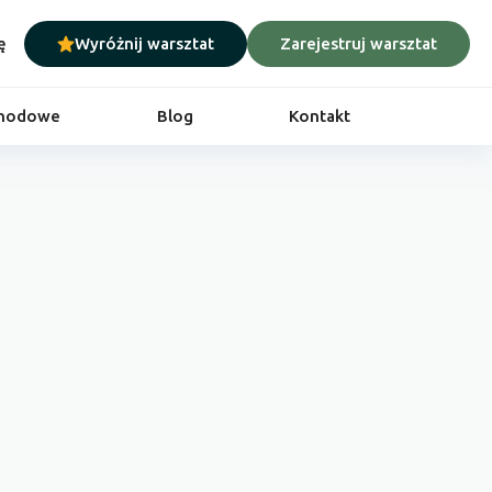
ę
Wyróżnij warsztat
Zarejestruj warsztat
chodowe
Blog
Kontakt