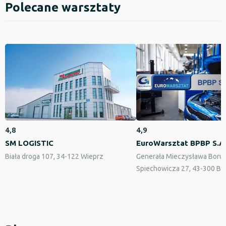
Polecane warsztaty
4,8
4,9
SM LOGISTIC
EuroWarsztat BPBP S.A
Biała droga 107, 34-122 Wieprz
Generała Mieczysława Borut
Spiechowicza 27, 43-300 Bie