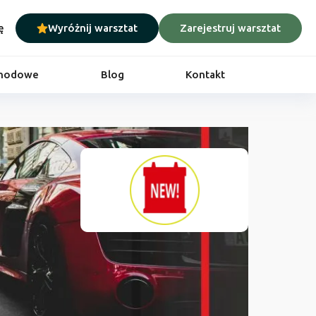
ę
Wyróżnij warsztat
Zarejestruj warsztat
chodowe
Blog
Kontakt