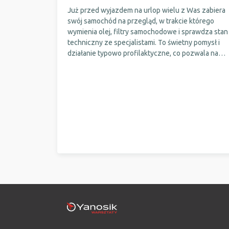
Już przed wyjazdem na urlop wielu z Was zabiera
swój samochód na przegląd, w trakcie którego
wymienia olej, filtry samochodowe i sprawdza stan
techniczny ze specjalistami. To świetny pomysł i
działanie typowo profilaktyczne, co pozwala na
uniknięcie awarii w trasie. Jednak, po wakacjach
również warto pojawić się w serwisie, aby
skontrolować stan naszego pojazdu. Dlaczego?
Sprawdźcie.