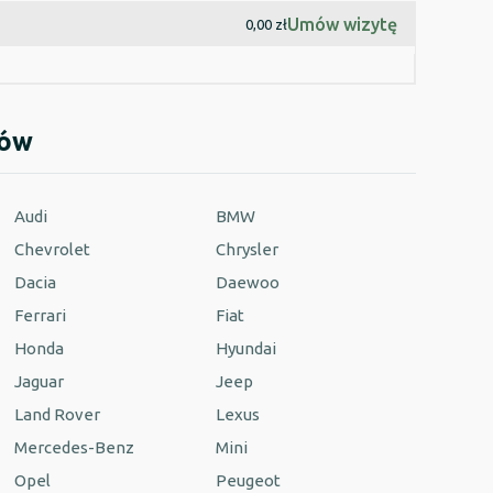
Umów wizytę
0,00 zł
dów
Audi
BMW
Chevrolet
Chrysler
Dacia
Daewoo
Ferrari
Fiat
Honda
Hyundai
Jaguar
Jeep
Land Rover
Lexus
Mercedes-Benz
Mini
Opel
Peugeot