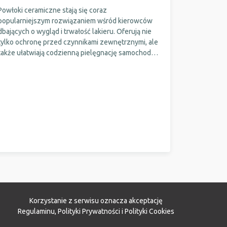
Powłoki ceramiczne stają się coraz
popularniejszym rozwiązaniem wśród kierowców
dbających o wygląd i trwałość lakieru. Oferują nie
tylko ochronę przed czynnikami zewnętrznymi, ale
także ułatwiają codzienną pielęgnację samochodu.
Sprawdź, jak działają powłoki ceramiczne, jakie mają
zalety i czy warto w nie zainwestować!
Korzystanie z serwisu oznacza akceptację
Regulaminu
,
Polityki Prywatności
i
Polityki Cookies