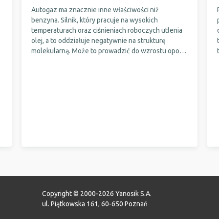
Autogaz ma znacznie inne właściwości niż
benzyna. Silnik, który pracuje na wysokich
temperaturach oraz ciśnieniach roboczych utlenia
olej, a to oddziałuje negatywnie na strukturę
molekularną. Może to prowadzić do wzrostu oporu
zanieczyszczeń oraz osadów w silniku. A zasilanie
auta gazem może potęgować to zjawisko,
zwłaszcza, gdy instalacja LPG jest słabej jakości
albo została źle zestrojona. Czy oznacza to, że
należy używać innego oleju silnikowego do aut z
LPG?
Copyright © 2000-2026 Yanosik S.A.
ul. Piątkowska 161, 60-650 Poznań