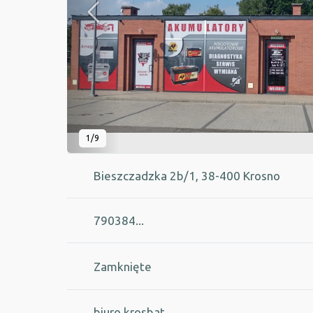
1/9
Bieszczadzka 2b/1, 38-400 Krosno
790384...
Zamknięte
biuro.krosbat...