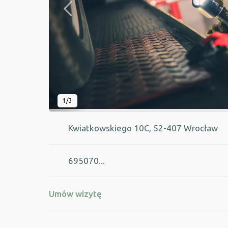
1/3
Kwiatkowskiego 10C, 52-407 Wrocław
695070...
Umów wizytę