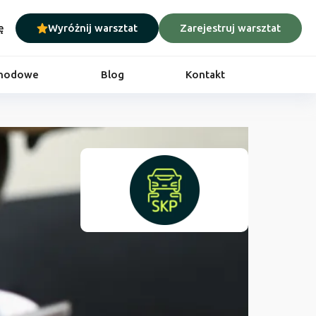
ę
Wyróżnij warsztat
Zarejestruj warsztat
chodowe
Blog
Kontakt