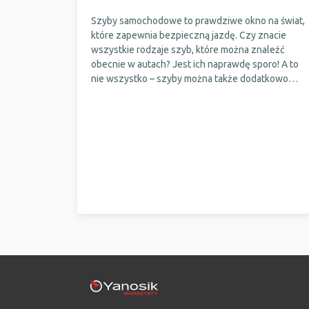
Szyby samochodowe to prawdziwe okno na świat,
które zapewnia bezpieczną jazdę. Czy znacie
wszystkie rodzaje szyb, które można znaleźć
obecnie w autach? Jest ich naprawdę sporo! A to
nie wszystko – szyby można także dodatkowo
ubezpieczyć. O co chodzi? Sprawdźcie w naszym
poradniku!