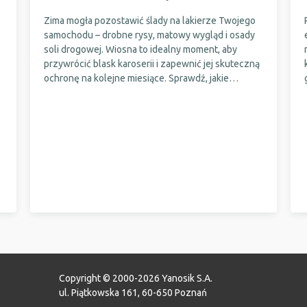
Zima mogła pozostawić ślady na lakierze Twojego
samochodu – drobne rysy, matowy wygląd i osady
soli drogowej. Wiosna to idealny moment, aby
przywrócić blask karoserii i zapewnić jej skuteczną
ochronę na kolejne miesiące. Sprawdź, jakie
techniki odświeżania lakieru są najskuteczniejsze i
które metody zabezpieczenia pomogą utrzymać
efekt na dłużej!
Copyright © 2000-2026 Yanosik S.A.
ul. Piątkowska 161, 60-650 Poznań