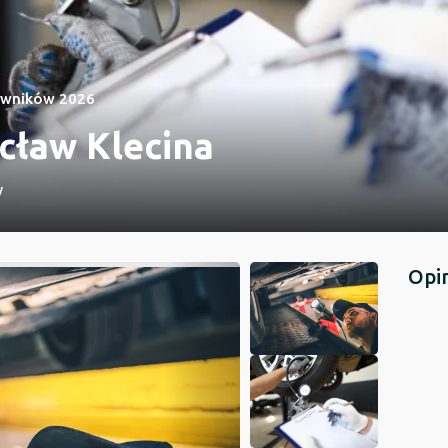
owników 2026
cław Klecina
w
Opi