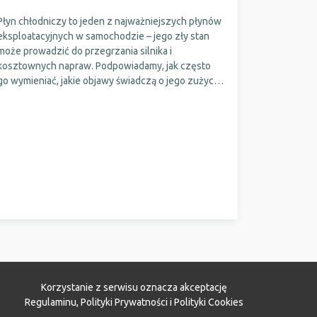
Płyn chłodniczy to jeden z najważniejszych płynów
eksploatacyjnych w samochodzie – jego zły stan
może prowadzić do przegrzania silnika i
kosztownych napraw. Podpowiadamy, jak często
go wymieniać, jakie objawy świadczą o jego zużyciu
i czy można to zrobić samodzielnie. Sprawdź, jak
zadbać o układ chłodzenia, zanim pojawią się
poważne problemy.
Korzystanie z serwisu oznacza akceptację
Regulaminu
,
Polityki Prywatności
i
Polityki Cookies