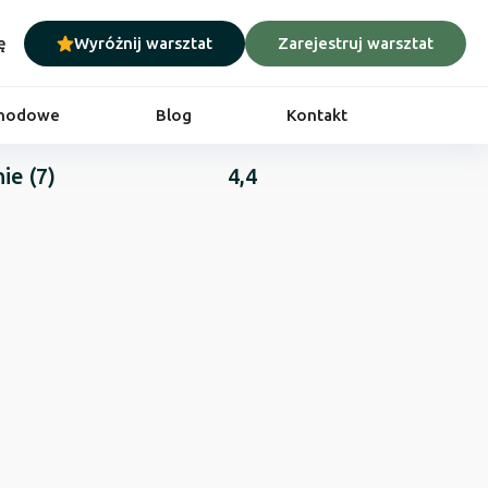
ę
Wyróżnij warsztat
Zarejestruj warsztat
chodowe
Blog
Kontakt
nie
(7)
4,4