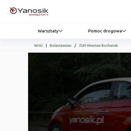
Warsztaty
Pomoc drogowa
Wróć
|
Bolesławuiec
/
ZUH Wiesław Bochenek