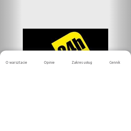
O warsztacie
Opinie
Zakres usług
Cennik