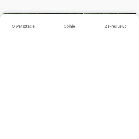
O warsztacie
Opinie
Zakres usług
4,7
4,6
Autoryzowany Serwis Toyota -
Autoryzowany Serwis Re
Jaworski Auto
Pasikowski
Okrężna 2G, 87-800 Włocławek
Polna 100, 87-800 Włocław
Blog