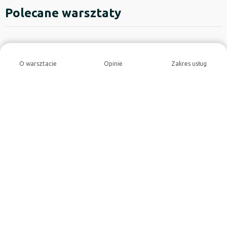
Polecane warsztaty
O warsztacie
Opinie
Zakres usług
4,9
4,9
LD Auto Service S.C.
EuroWarsztat Serwis & 
Elektronowa 14, 65-730 Zielona Góra
Aleja Wojska Polskiego 63, 
Zielona Góra