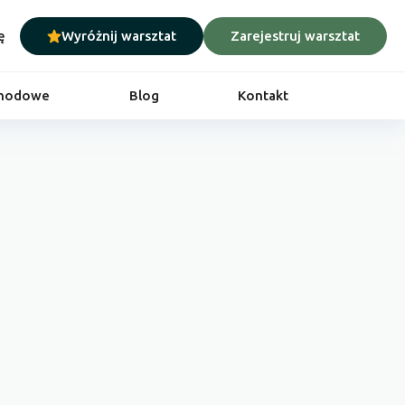
ę
Wyróżnij warsztat
Zarejestruj warsztat
chodowe
Blog
Kontakt