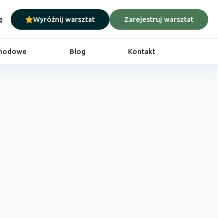
ę
Wyróżnij warsztat
Zarejestruj warsztat
chodowe
Blog
Kontakt