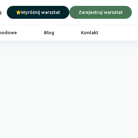
ę
Wyróżnij warsztat
Zarejestruj warsztat
chodowe
Blog
Kontakt