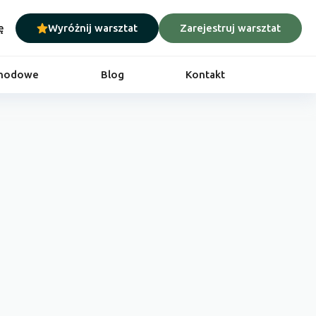
ę
Wyróżnij warsztat
Zarejestruj warsztat
chodowe
Blog
Kontakt