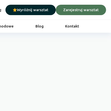
ę
Wyróżnij warsztat
Zarejestruj warsztat
chodowe
Blog
Kontakt