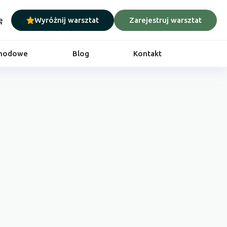
ę
Wyróżnij warsztat
Zarejestruj warsztat
chodowe
Blog
Kontakt