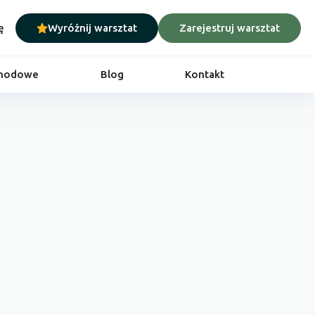
ę
Wyróżnij warsztat
Zarejestruj warsztat
chodowe
Blog
Kontakt