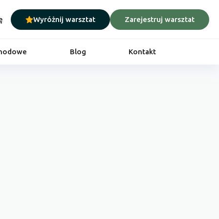
ę
Wyróżnij warsztat
Zarejestruj warsztat
chodowe
Blog
Kontakt