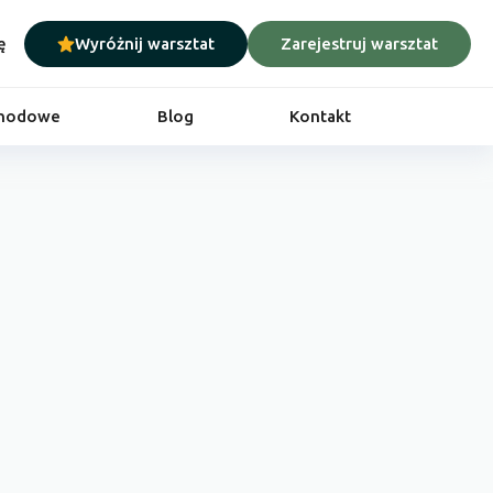
ę
Wyróżnij warsztat
Zarejestruj warsztat
chodowe
Blog
Kontakt