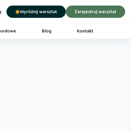
ę
Wyróżnij warsztat
Zarejestruj warsztat
chodowe
Blog
Kontakt