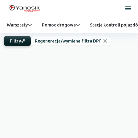
Warsztaty
Pomoc drogowa
Stacja kontroli pojazd
Filtry
Regeneracja/wymiana filtra DPF