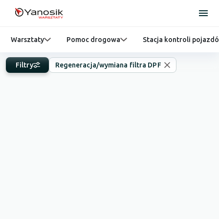
Warsztaty
Pomoc drogowa
Stacja kontroli pojazd
Filtry
Regeneracja/wymiana filtra DPF