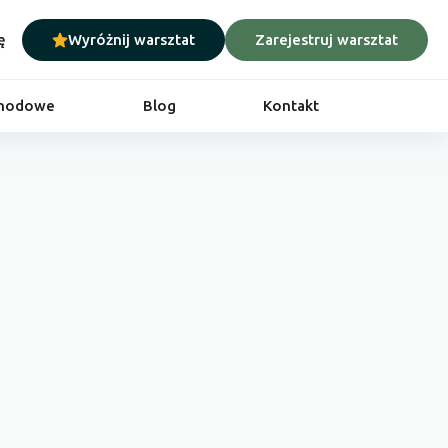
ę
Wyróżnij warsztat
Zarejestruj warsztat
chodowe
Blog
Kontakt