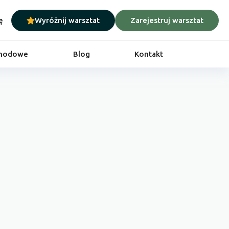
ę
Wyróżnij warsztat
Zarejestruj warsztat
chodowe
Blog
Kontakt