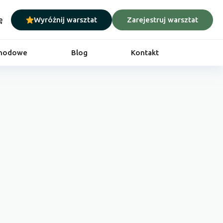
ę
Wyróżnij warsztat
Zarejestruj warsztat
chodowe
Blog
Kontakt