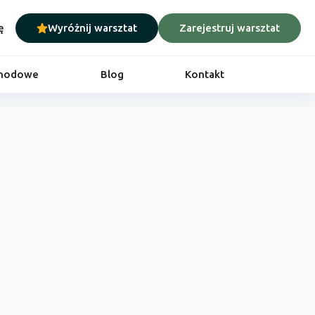
ę
Wyróżnij warsztat
Zarejestruj warsztat
chodowe
Blog
Kontakt