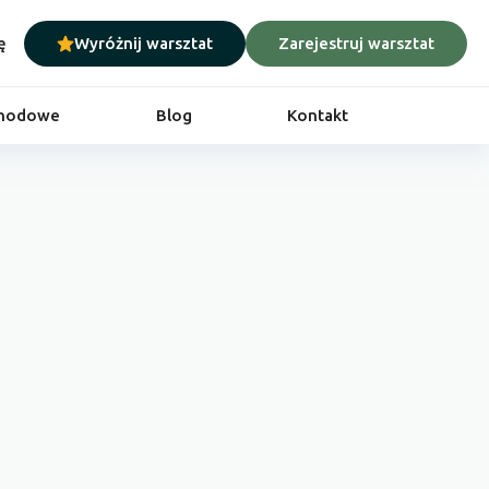
ę
Wyróżnij warsztat
Zarejestruj warsztat
chodowe
Blog
Kontakt