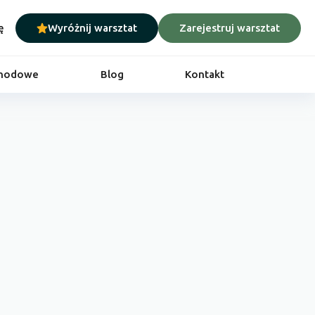
ę
Wyróżnij warsztat
Zarejestruj warsztat
chodowe
Blog
Kontakt