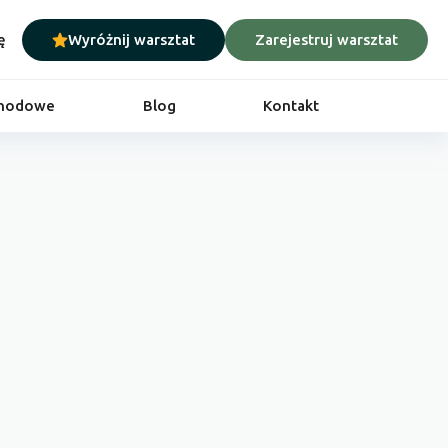
ę
Wyróżnij warsztat
Zarejestruj warsztat
chodowe
Blog
Kontakt