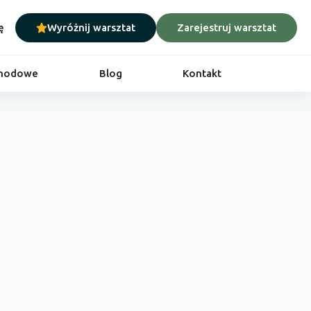
ę
Wyróżnij warsztat
Zarejestruj warsztat
chodowe
Blog
Kontakt