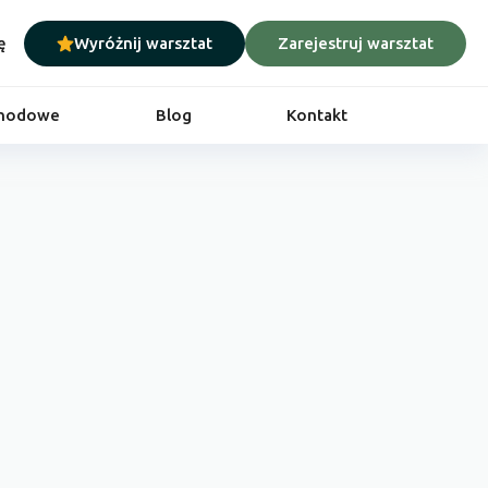
ę
Wyróżnij warsztat
Zarejestruj warsztat
chodowe
Blog
Kontakt