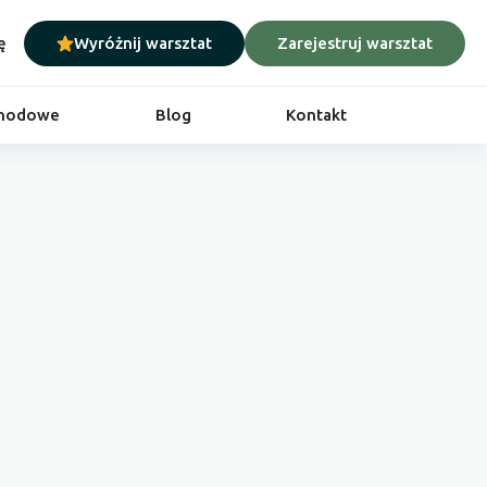
ę
Wyróżnij warsztat
Zarejestruj warsztat
chodowe
Blog
Kontakt