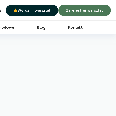
ę
Wyróżnij warsztat
Zarejestruj warsztat
chodowe
Blog
Kontakt