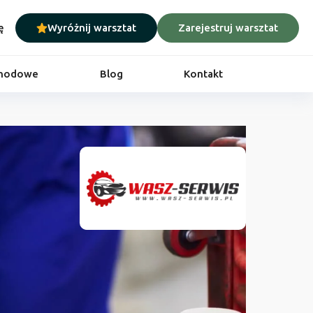
ę
Wyróżnij warsztat
Zarejestruj warsztat
chodowe
Blog
Kontakt