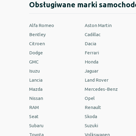
Obsługiwane marki samocho
Alfa Romeo
Aston Martin
Bentley
Cadillac
Citroen
Dacia
Dodge
Ferrari
GMC
Honda
Isuzu
Jaguar
Lancia
Land Rover
Mazda
Mercedes-Benz
Nissan
Opel
RAM
Renault
Seat
Skoda
Subaru
Suzuki
Toyota
Volkswagen