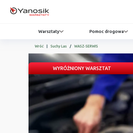
Warsztaty
Pomoc drogowa
Wróć
|
Suchy Las
/
WASZ-SERWIS
WYRÓŻNIONY WARSZTAT