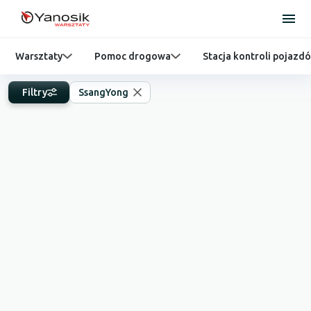
Warsztaty
Pomoc drogowa
Stacja kontroli pojazd
Filtry
SsangYong