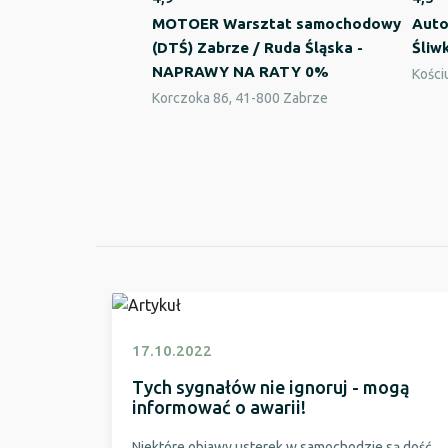
MOTOER Warsztat samochodowy
Auto
(DTŚ) Zabrze / Ruda Śląska -
Śliw
NAPRAWY NA RATY 0%
Kości
Korczoka 86, 41-800 Zabrze
17.10.2022
Tych sygnałów nie ignoruj - mogą
informować o awarii!
Niektóre objawy usterek w samochodzie są dość