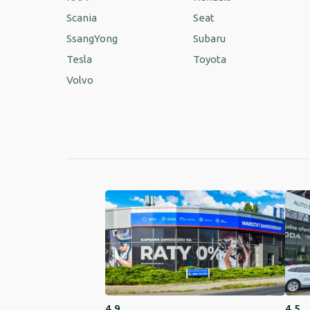
Scania
Seat
SsangYong
Subaru
Tesla
Toyota
Volvo
4,9
4,5