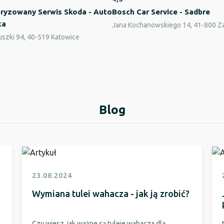
ryzowany Serwis Skoda - Auto
Bosch Car Service - Sadbre
ka
Jana Kochanowskiego 14, 41-800 Z
uszki 94, 40-519 Katowice
Blog
23.08.2024
Wymiana tulei wahacza - jak ją zrobić?
Czy wiesz, jak ważne są tuleje wahacza dla