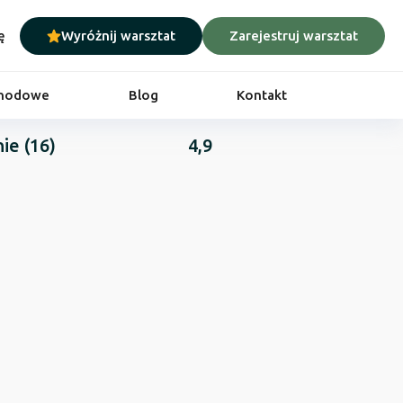
ę
Wyróżnij warsztat
Zarejestruj warsztat
chodowe
Blog
Kontakt
nie
(16)
4,9