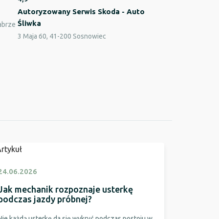
Autoryzowany Serwis Skoda - Auto
Śliwka
abrze
3 Maja 60, 41-200 Sosnowiec
24.06.2026
Jak mechanik rozpoznaje usterkę
podczas jazdy próbnej?
Nie każdą usterkę da się wykryć podczas postoju w