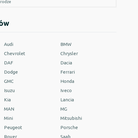
drodze
dów
Audi
BMW
Chevrolet
Chrysler
DAF
Dacia
Dodge
Ferrari
GMC
Honda
Isuzu
Iveco
Kia
Lancia
MAN
MG
Mini
Mitsubishi
Peugeot
Porsche
Rover
Saab