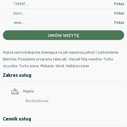
730947...
Pokaż
biuro...
Pokaż
www....
Pokaż
UMÓW WIZYTĘ
Myjnia samoobsługowa stawiająca na jak najwyższą jakość i zadowolenie
klientów. Posiadamy programy takie jak: -Oprysk felg owadów -Turbo
szczotka -Turbo piana -Płukanie -Wosk -Nabłyszczanie
Zakres usług
Myjnia
Bezdotykowa
Cennik usług