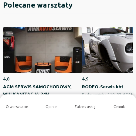
Polecane warsztaty
4,8
4,9
AGM SERWIS SAMOCHODOWY,
RODEO-Serwis kół
WULKANIZACJA 24H
Radzymińska 210, 03-674 W
Skibicka 31, 02-269 Warszawa
O warsztacie
Opinie
Zakres usług
Cennik