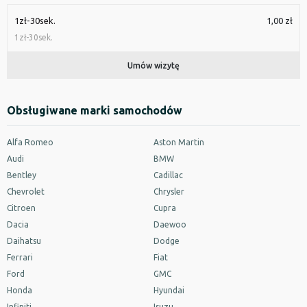
1zł-30sek.
1,00 zł
1zł-30sek.
Umów wizytę
Obsługiwane marki samochodów
Alfa Romeo
Aston Martin
Audi
BMW
Bentley
Cadillac
Chevrolet
Chrysler
Citroen
Cupra
Dacia
Daewoo
Daihatsu
Dodge
Ferrari
Fiat
Ford
GMC
Honda
Hyundai
Infiniti
Isuzu