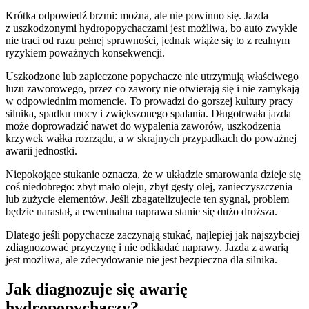
Krótka odpowiedź brzmi: można, ale nie powinno się. Jazda
z uszkodzonymi hydropopychaczami jest możliwa, bo auto zwykle
nie traci od razu pełnej sprawności, jednak wiąże się to z realnym
ryzykiem poważnych konsekwencji.
Uszkodzone lub zapieczone popychacze nie utrzymują właściwego
luzu zaworowego, przez co zawory nie otwierają się i nie zamykają
w odpowiednim momencie. To prowadzi do gorszej kultury pracy
silnika, spadku mocy i zwiększonego spalania. Długotrwała jazda
może doprowadzić nawet do wypalenia zaworów, uszkodzenia
krzywek wałka rozrządu, a w skrajnych przypadkach do poważnej
awarii jednostki.
Niepokojące stukanie oznacza, że w układzie smarowania dzieje się
coś niedobrego: zbyt mało oleju, zbyt gęsty olej, zanieczyszczenia
lub zużycie elementów. Jeśli zbagatelizujecie ten sygnał, problem
będzie narastał, a ewentualna naprawa stanie się dużo droższa.
Dlatego jeśli popychacze zaczynają stukać, najlepiej jak najszybciej
zdiagnozować przyczynę i nie odkładać naprawy. Jazda z awarią
jest możliwa, ale zdecydowanie nie jest bezpieczna dla silnika.
Jak diagnozuje się awarię
hydropopychaczy?