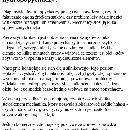
Diagnostyka hydropopychaczy polega na sprawdzeniu, czy to
faktycznie one są źródłem stuków, czy problem leży gdzie indziej
w układzie rozrządu lub smarowania. Mechanicy stosują kilka
sprawdzonych metod.
Pierwszym krokiem jest dokładna ocena dźwięków silnika.
Charakterystyczne stukanie popychaczy to rytmiczne, szybkie
„klepanie”, szczególnie słyszalne na zimnym silniku. Jeśli hałas
cichnie po kilku minutach pracy - winowajcą często jest olej, który
zbyt wolno wypełnia kanały i hydrauliczne elementy.
Następnie kontroluje się stan oleju silnikowego: jego poziom,
lepkość i czystość. Zbyt mała ilość oleju, zbyt gęsty olej, opóźnione
wymiany lub obecność nagaru mogą powodować problemy
z działaniem hydropopychaczy. Mechanik ocenia także ciśnienie
oleju, bo jego spadek bezpośrednio wpływa na pracę popychaczy.
W wielu przypadkach wykonuje się również osłuch silnika
stetoskopem mechanika, który pozwala zlokalizować źródło hałasu -
czy dochodzi ono z głowicy, czy może z dołu jednostki (co
sugerowałoby inną usterkę).
Jeśli to konieczne, zdejmuje się pokrywę zaworów i sprawdza
mechaniczne luzy popychaczy, ich wypełnienie olejem oraz