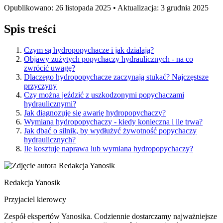
Opublikowano: 26 listopada 2025 • Aktualizacja: 3 grudnia 2025
Spis treści
Czym są hydropopychacze i jak działają?
Objawy zużytych popychaczy hydraulicznych - na co
zwrócić uwagę?
Dlaczego hydropopychacze zaczynają stukać? Najczęstsze
przyczyny
Czy można jeździć z uszkodzonymi popychaczami
hydraulicznymi?
Jak diagnozuje się awarię hydropopychaczy?
Wymiana hydropopychaczy - kiedy konieczna i ile trwa?
Jak dbać o silnik, by wydłużyć żywotność popychaczy
hydraulicznych?
Ile kosztuje naprawa lub wymiana hydropopychaczy?
Redakcja Yanosik
Przyjaciel kierowcy
Zespół ekspertów Yanosika. Codziennie dostarczamy najważniejsze