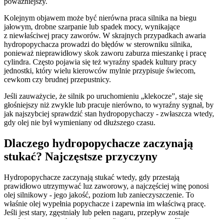
poważniejszy.
Kolejnym objawem może być nierówna praca silnika na biegu
jałowym, drobne szarpanie lub spadek mocy, wynikające
z niewłaściwej pracy zaworów. W skrajnych przypadkach awaria
hydropopychacza prowadzi do błędów w sterowniku silnika,
ponieważ nieprawidłowy skok zaworu zaburza mieszankę i pracę
cylindra. Często pojawia się też wyraźny spadek kultury pracy
jednostki, który wielu kierowców mylnie przypisuje świecom,
cewkom czy brudnej przepustnicy.
Jeśli zauważycie, że silnik po uruchomieniu „klekocze”, staje się
głośniejszy niż zwykle lub pracuje nierówno, to wyraźny sygnał, by
jak najszybciej sprawdzić stan hydropopychaczy - zwłaszcza wtedy,
gdy olej nie był wymieniany od dłuższego czasu.
Dlaczego hydropopychacze zaczynają
stukać? Najczęstsze przyczyny
Hydropopychacze zaczynają stukać wtedy, gdy przestają
prawidłowo utrzymywać luz zaworowy, a najczęściej winę ponosi
olej silnikowy - jego jakość, poziom lub zanieczyszczenie. To
właśnie olej wypełnia popychacze i zapewnia im właściwą pracę.
Jeśli jest stary, zgęstniały lub pełen nagaru, przepływ zostaje