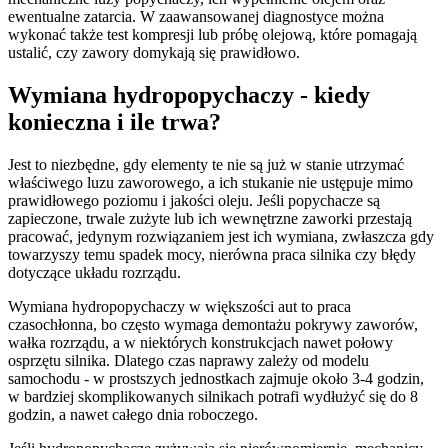
ewentualne zatarcia. W zaawansowanej diagnostyce można
wykonać także test kompresji lub próbę olejową, które pomagają
ustalić, czy zawory domykają się prawidłowo.
Wymiana hydropopychaczy - kiedy
konieczna i ile trwa?
Jest to niezbędne, gdy elementy te nie są już w stanie utrzymać
właściwego luzu zaworowego, a ich stukanie nie ustępuje mimo
prawidłowego poziomu i jakości oleju. Jeśli popychacze są
zapieczone, trwale zużyte lub ich wewnętrzne zaworki przestają
pracować, jedynym rozwiązaniem jest ich wymiana, zwłaszcza gdy
towarzyszy temu spadek mocy, nierówna praca silnika czy błędy
dotyczące układu rozrządu.
Wymiana hydropopychaczy w większości aut to praca
czasochłonna, bo często wymaga demontażu pokrywy zaworów,
wałka rozrządu, a w niektórych konstrukcjach nawet połowy
osprzętu silnika. Dlatego czas naprawy zależy od modelu
samochodu - w prostszych jednostkach zajmuje około 3-4 godzin,
w bardziej skomplikowanych silnikach potrafi wydłużyć się do 8
godzin, a nawet całego dnia roboczego.