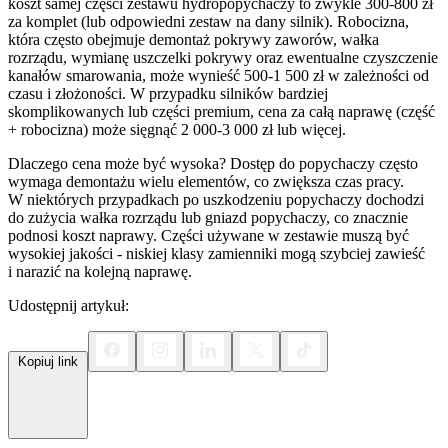
koszt samej części zestawu hydropopychaczy to zwykle 300-800 zł
za komplet (lub odpowiedni zestaw na dany silnik). Robocizna,
która często obejmuje demontaż pokrywy zaworów, wałka
rozrządu, wymianę uszczelki pokrywy oraz ewentualne czyszczenie
kanałów smarowania, może wynieść 500-1 500 zł w zależności od
czasu i złożoności. W przypadku silników bardziej
skomplikowanych lub części premium, cena za całą naprawę (część
+ robocizna) może sięgnąć 2 000-3 000 zł lub więcej.
Dlaczego cena może być wysoka? Dostęp do popychaczy często
wymaga demontażu wielu elementów, co zwiększa czas pracy.
W niektórych przypadkach po uszkodzeniu popychaczy dochodzi
do zużycia wałka rozrządu lub gniazd popychaczy, co znacznie
podnosi koszt naprawy. Części używane w zestawie muszą być
wysokiej jakości - niskiej klasy zamienniki mogą szybciej zawieść
i narazić na kolejną naprawę.
Udostępnij artykuł:
Kopiuj link