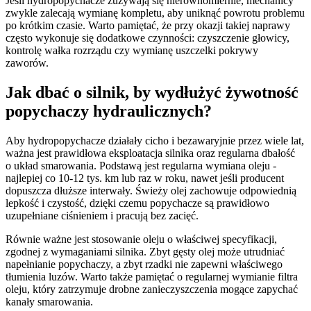
Jeśli hydropopychacze zużywają się nierównomiernie, mechanicy
zwykle zalecają wymianę kompletu, aby uniknąć powrotu problemu
po krótkim czasie. Warto pamiętać, że przy okazji takiej naprawy
często wykonuje się dodatkowe czynności: czyszczenie głowicy,
kontrolę wałka rozrządu czy wymianę uszczelki pokrywy
zaworów.
Jak dbać o silnik, by wydłużyć żywotność
popychaczy hydraulicznych?
Aby hydropopychacze działały cicho i bezawaryjnie przez wiele lat,
ważna jest prawidłowa eksploatacja silnika oraz regularna dbałość
o układ smarowania. Podstawą jest regularna wymiana oleju -
najlepiej co 10-12 tys. km lub raz w roku, nawet jeśli producent
dopuszcza dłuższe interwały. Świeży olej zachowuje odpowiednią
lepkość i czystość, dzięki czemu popychacze są prawidłowo
uzupełniane ciśnieniem i pracują bez zacięć.
Równie ważne jest stosowanie oleju o właściwej specyfikacji,
zgodnej z wymaganiami silnika. Zbyt gęsty olej może utrudniać
napełnianie popychaczy, a zbyt rzadki nie zapewni właściwego
tłumienia luzów. Warto także pamiętać o regularnej wymianie filtra
oleju, który zatrzymuje drobne zanieczyszczenia mogące zapychać
kanały smarowania.