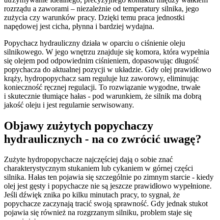
rozrządu a zaworami – niezależnie od temperatury silnika, jego
zużycia czy warunków pracy. Dzięki temu praca jednostki
napędowej jest cicha, płynna i bardziej wydajna.
Popychacz hydrauliczny działa w oparciu o ciśnienie oleju
silnikowego. W jego wnętrzu znajduje się komora, która wypełnia
się olejem pod odpowiednim ciśnieniem, dopasowując długość
popychacza do aktualnej pozycji w układzie. Gdy olej prawidłowo
krąży, hydropopychacz sam reguluje luz zaworowy, eliminując
konieczność ręcznej regulacji. To rozwiązanie wygodne, trwałe
i skutecznie tłumiące hałas - pod warunkiem, że silnik ma dobrą
jakość oleju i jest regularnie serwisowany.
Objawy zużytych popychaczy
hydraulicznych - na co zwrócić uwagę?
Zużyte hydropopychacze najczęściej dają o sobie znać
charakterystycznym stukaniem lub cykaniem w górnej części
silnika. Hałas ten pojawia się szczególnie po zimnym starcie - kiedy
olej jest gęsty i popychacze nie są jeszcze prawidłowo wypełnione.
Jeśli dźwięk znika po kilku minutach pracy, to sygnał, że
popychacze zaczynają tracić swoją sprawność. Gdy jednak stukot
pojawia się również na rozgrzanym silniku, problem staje się