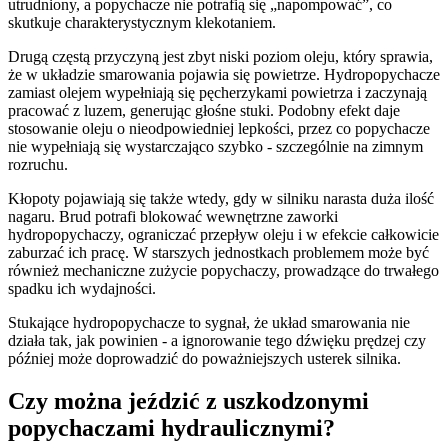
utrudniony, a popychacze nie potrafią się „napompować”, co
skutkuje charakterystycznym klekotaniem.
Drugą częstą przyczyną jest zbyt niski poziom oleju, który sprawia,
że w układzie smarowania pojawia się powietrze. Hydropopychacze
zamiast olejem wypełniają się pęcherzykami powietrza i zaczynają
pracować z luzem, generując głośne stuki. Podobny efekt daje
stosowanie oleju o nieodpowiedniej lepkości, przez co popychacze
nie wypełniają się wystarczająco szybko - szczególnie na zimnym
rozruchu.
Kłopoty pojawiają się także wtedy, gdy w silniku narasta duża ilość
nagaru. Brud potrafi blokować wewnętrzne zaworki
hydropopychaczy, ograniczać przepływ oleju i w efekcie całkowicie
zaburzać ich pracę. W starszych jednostkach problemem może być
również mechaniczne zużycie popychaczy, prowadzące do trwałego
spadku ich wydajności.
Stukające hydropopychacze to sygnał, że układ smarowania nie
działa tak, jak powinien - a ignorowanie tego dźwięku prędzej czy
później może doprowadzić do poważniejszych usterek silnika.
Czy można jeździć z uszkodzonymi
popychaczami hydraulicznymi?