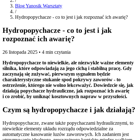
/
Blog Yanosik Warsztaty
/
Hydropopychacze - co to jest i jak rozpoznać ich awarię?
Hydropopychacze - co to jest i jak
rozpoznać ich awarię?
26 listopada 2025 • 4 min czytania
Hydropopychacze to niewielkie, ale niezwykle ważne elementy
silnika, które odpowiadają za jego cichą i stabilną pracę. Gdy
zaczynają się zużywać, pierwszym sygnałem będzie
charakterystyczne stukanie spod pokrywy zaworów - to
ostrzeżenie, którego nie wolno lekceważyć. Dowiedzcie się, jak
działają popychacze hydrauliczne, jak rozpoznać ich awarię
i co zrobić, by uniknąć kosztownych napraw w przyszłości.
Czym są hydropopychacze i jak działają?
Hydropopychacze, zwane także popychaczami hydraulicznymi, to
niewielkie elementy układu rozrządu odpowiedzialne za
automatyczne kasowanie luzów zaworowych. Ich zadaniem jest
utrzymywanie idealnego, precyzyjnego kontaktu między wałkiem