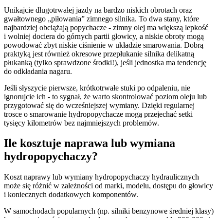
Unikajcie długotrwałej jazdy na bardzo niskich obrotach oraz
gwałtownego „piłowania” zimnego silnika. To dwa stany, które
najbardziej obciążają popychacze - zimny olej ma większą lepkość
i wolniej dociera do górnych partii głowicy, a niskie obroty mogą
powodować zbyt niskie ciśnienie w układzie smarowania. Dobrą
praktyką jest również okresowe przepłukanie silnika delikatną
płukanką (tylko sprawdzone środki!), jeśli jednostka ma tendencję
do odkładania nagaru.
Jeśli słyszycie pierwsze, krótkotrwałe stuki po odpaleniu, nie
ignorujcie ich - to sygnał, że warto skontrolować poziom oleju lub
przygotować się do wcześniejszej wymiany. Dzięki regularnej
trosce o smarowanie hydropopychacze mogą przejechać setki
tysięcy kilometrów bez najmniejszych problemów.
Ile kosztuje naprawa lub wymiana
hydropopychaczy?
Koszt naprawy lub wymiany hydropopychaczy hydraulicznych
może się różnić w zależności od marki, modelu, dostępu do głowicy
i koniecznych dodatkowych komponentów.
W samochodach popularnych (np. silniki benzynowe średniej klasy)