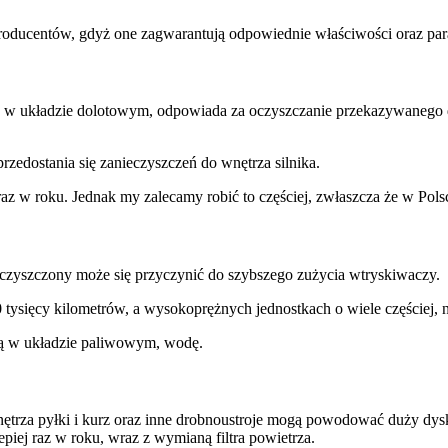
roducentów, gdyż one zagwarantują odpowiednie właściwości oraz para
 w układzie dolotowym, odpowiada za oczyszczanie przekazywanego d
przedostania się zanieczyszczeń do wnętrza silnika.
raz w roku. Jednak my zalecamy robić to częściej, zwłaszcza że w Pols
eczyszczony może się przyczynić do szybszego zużycia wtryskiwaczy.
sięcy kilometrów, a wysokoprężnych jednostkach o wiele częściej, n
ną w układzie paliwowym, wodę.
wnętrza pyłki i kurz oraz inne drobnoustroje mogą powodować duży dysk
epiej raz w roku, wraz z wymianą filtra powietrza.