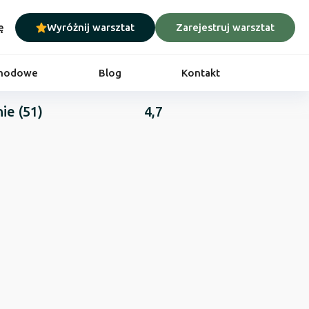
ę
Wyróżnij warsztat
Zarejestruj warsztat
chodowe
Blog
Kontakt
nie
(51)
4,7